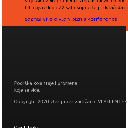
volji. Ako želiš promenu, želiš da uložiš u sebe,
biti najvrednijih 72 sata koji će te podstaći da s
saznaj više o vlah biznis konferenciji
Podrška koja traje i promene
koje se vide.
Copyright 2026. Sva prava zadržana. VLAH ENTE
Quick Links