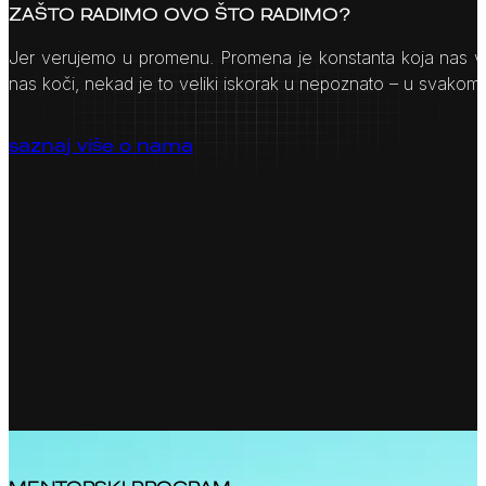
ZAŠTO RADIMO OVO ŠTO RADIMO?
Jer verujemo u promenu. Promena je konstanta koja nas vo
nas koči, nekad je to veliki iskorak u nepoznato – u svak
saznaj više o nama