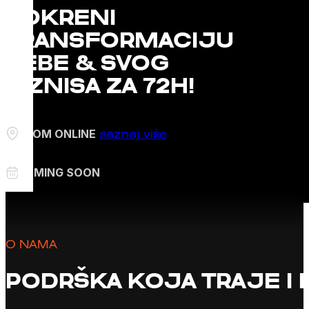
POKRENI
TRANSFORMACIJU
SEBE & SVOG
BIZNISA ZA 72H!
ZOOM ONLINE
saznaj više
COMING SOON
O NAMA
PODRŠKA KOJA TRAJE I