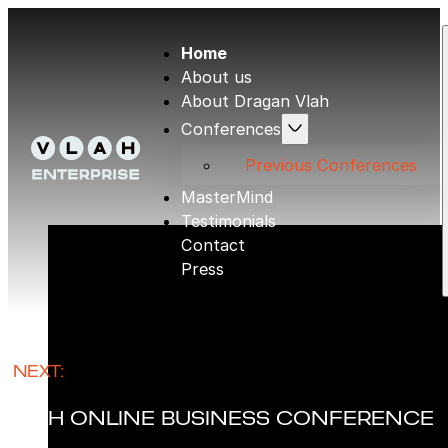
Home
About us
About Dragan Vlah
Conferences
Previous Conferences
MasterMind
Testimonials
Contact
Press
NEXT:
VLAH ONLINE BUSINESS CONFERENCE