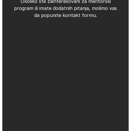
Ukoliko ste zainteresovani za mentorski
program ili imate dodatnih pitanja, molimo vas
da popunite kontakt formu.
Prihvatam da dobijam novosti i
promocije na email adresu