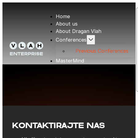
Home
About us
About Dragan Vlah
Conferences
Previous Conferences
MasterMind
Testimonials
Contact
Press
KONTAKTIRAJTE NAS