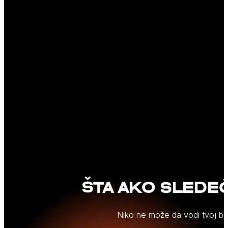
7.
Advokate sa višedecenijskim iskustvom u privredi
koji je tu za sva tvoja pravna pitanja i nedoumice.
8.
Podršku biznis preduzetničke zajednice, ljudi koji
su na istom putu i dele iste boli, izazove,
probleme i snove.)
ŠTA AKO SLEDE
Niko ne može da vodi tvoj biz