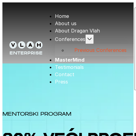
Home
About us
About Dragan Vlah
Conferences
Previous Conferences
MasterMind
Testimonials
Contact
Press
MENTORSKI PROGRAM