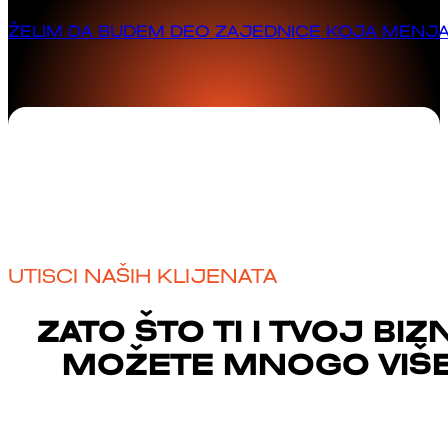
ŽELIM DA BUDEM DEO ZAJEDNICE KOJA MENJA 
UTISCI NAŠIH KLIJENATA
ZATO ŠTO TI I TVOJ BIZ
MOŽETE MNOGO VIŠE