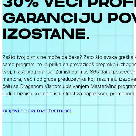
30% VEĆI PROF
GARANCIJU POV
IZOSTANE.
Zašto tvoj biznis ne može da čeka? Zato što svaka greška 
samo program, to je prilika da prevaziđeš prepreke i izbeg
tvoj, i rast tvog biznisa. Zamisli da imaš 365 dana posveć
mentora, već i od grupe preduzetnika koji razumeju izazove 
čelu sa Draganom Vlahom upisivanjem MasterMind program
ljudi iz biznisa koji dele istu strast za napretkom, promeno
prijavi se na mastermind