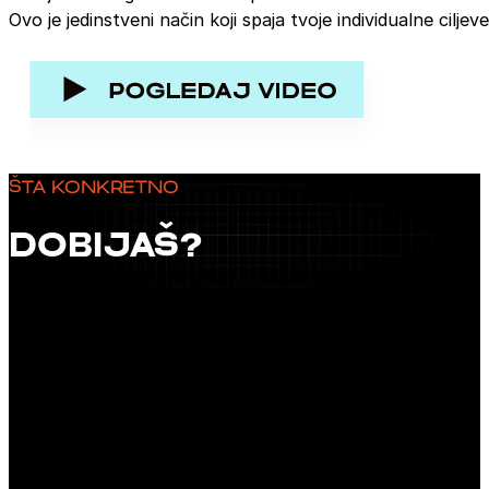
Ovo je jedinstveni način koji spaja tvoje individualne ciljev
ŠTA KONKRETNO
DOBIJAŠ?
1.
30% povećanja profita uz 100% garancije
povrata novca ukoliko rezultat izostane