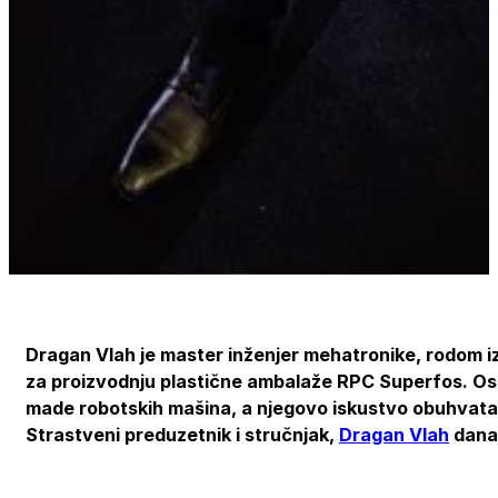
Dragan Vlah je master inženjer mehatronike, rodom iz 
za proizvodnju plastične ambalaže RPC Superfos. Osniv
made robotskih mašina, a njegovo iskustvo obuhvata r
Strastveni preduzetnik i stručnjak,
Dragan Vlah
danas